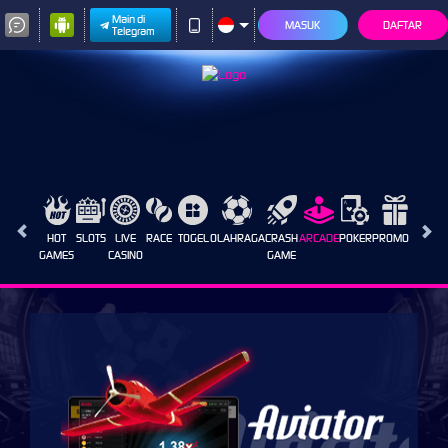
Main di
MASUK
DAFTAR
Telegram
HOT
SLOTS
LIVE
RACE
TOGEL
OLAHRAGA
CRASH
ARCADE
POKER
PROMOSI
GAMES
CASINO
GAME