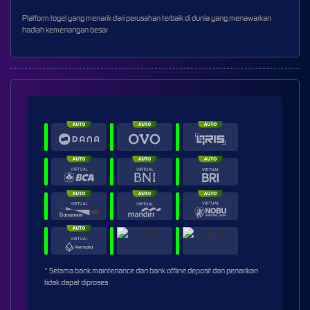
Platform togel yang menarik dari perusahan terbaik di dunia yang menawarkan
hadiah kemenangan besar
* Selama bank maintenance dan bank offline deposit dan penarikan
tidak dapat diproses