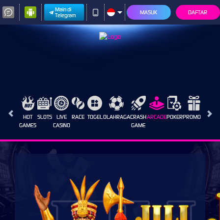
Main di
MASUK
DAFTAR
Telegram
HOT
SLOTS
LIVE
RACE
TOGEL
OLAHRAGA
CRASH
ARCADE
POKER
PROMOSI
GAMES
CASINO
GAME