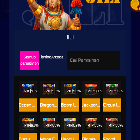
JILI
Semua
Fishing
Arcade
permainan
RTP
91%
RTP
92%
RTP
92%
RTP
98%
RTP
95%
Ocean King Jackpot
Dragon Fortune
Boom Legend
Jackpot Fishing 2
Circus Jackpot
RTP
93%
RTP
88%
RTP
82%
RTP
83%
RTP
88%
Crazy Hunter
Mega Fishing
Happy Fishing
Dinosaur Tycoon II
Secret Treasure