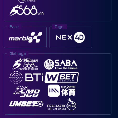
Race
Togel
Olahraga