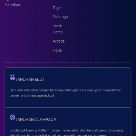
Ketentuan
Togel
Olahraga
Crash
Game
Arcade
Poker
TARUHAN SLOT
Penyedia slot online dengan beragam pilihan game menarik yang memudahkan
pemain untuk mencapai jackpot
TARUHAN OLAHRAGA
Sportsbook Gaming Platform Terbaik menawarkan lebih banyak game, odds yang
lebih tinggi, dan menyediakan pilihan yang lebih banyak untuk pemain.