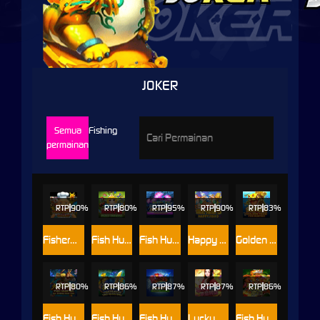
JOKER
Semua
Fishing
permainan
RTP
90%
RTP
80%
RTP
95%
RTP
90%
RTP
83%
Fisherman's Wharf
Fish Hunter Insect Paradise
Fish Hunter 2 EX-Pro
Happy Fish 5
Golden Toad Fish Hunting
RTP
80%
RTP
86%
RTP
87%
RTP
87%
RTP
86%
Fish Hunting: Da Sheng Nao Hai
Fish Hunting: Yao Qian Shu
Fish Hunter 2 EX-Novice
Lucky Wheel
Fish Hunter Monster Awaken