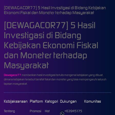
[DEWAGACOR77] 5 Hasil Investigasi di Bidang Kebijakan
Ekonomi Fiskal dan Moneter terhadap Masyarakat
[DEWAGACOR77] 5 Hasil
Investigasi di Bidang
Kebijakan Ekonomi Fiskal
dan Moneter terhadap
Masyarakat
Dewagacor77
memberikan hasil investigasi tertulis mengenai kebijakan yang dibuat,
dimana kebijakan tersebut bersifat fiskal dan moneter yang bisa mempengaruhi seluruh
lapisan masyarakat.
Kebijaksanaan
Platform
Kategori
Dukungan
Komunitas
Tentang
Promosi
Hot
+63945175