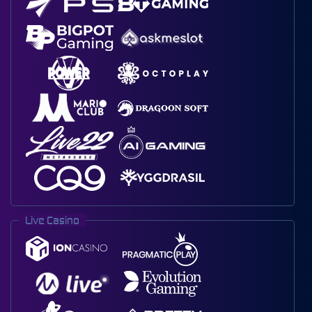
Live Casino