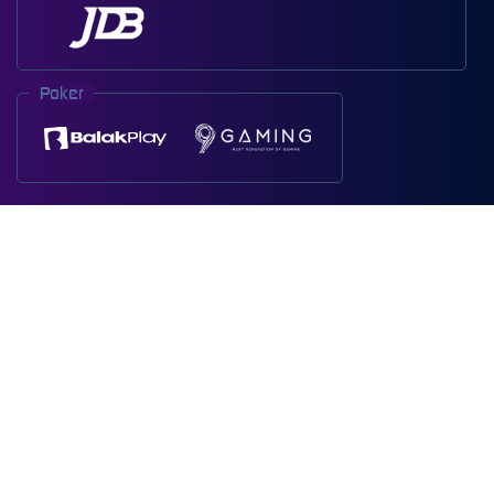
Poker