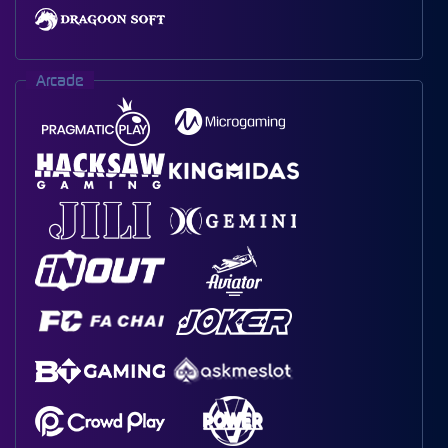
Arcade