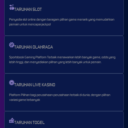
TARUHAN SLOT
Penyedia slot online dengan beragam pilihan game menarik yang memudahkan
pemain untuk mencapai jackpot
TARUHAN OLAHRAGA
Sportsbook Gaming Platform Terbaik menawarkan lebih banyak game, odds yang
lebih tinggi, dan menyediakan pilihan yang lebih banyak untuk pemain.
TARUHAN LIVE KASINO
Platform Pilihan bagi perusahaan-perusahaan terbaik di dunia, dengan pilihan
variasi game terbanyak
TARUHAN TOGEL