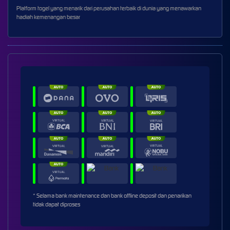
Platform togel yang menarik dari perusahan terbaik di dunia yang menawarkan
hadiah kemenangan besar
* Selama bank maintenance dan bank offline deposit dan penarikan
tidak dapat diproses