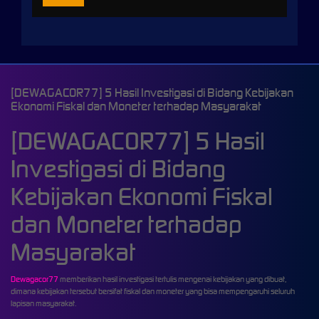
[DEWAGACOR77] 5 Hasil Investigasi di Bidang Kebijakan
Ekonomi Fiskal dan Moneter terhadap Masyarakat
[DEWAGACOR77] 5 Hasil
Investigasi di Bidang
Kebijakan Ekonomi Fiskal
dan Moneter terhadap
Masyarakat
Dewagacor77
memberikan hasil investigasi tertulis mengenai kebijakan yang dibuat,
dimana kebijakan tersebut bersifat fiskal dan moneter yang bisa mempengaruhi seluruh
lapisan masyarakat.