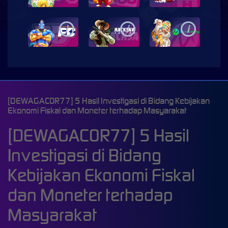
i
i
i
[DEWAGACOR77] 5 Hasil Investigasi di Bidang Kebijakan
Ekonomi Fiskal dan Moneter terhadap Masyarakat
[DEWAGACOR77] 5 Hasil
Investigasi di Bidang
Kebijakan Ekonomi Fiskal
dan Moneter terhadap
Masyarakat