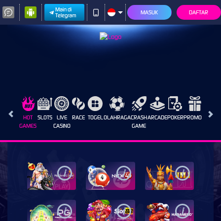
Main di
MASUK
DAFTAR
Telegram
HOT
SLOTS
LIVE
RACE
TOGEL
OLAHRAGA
CRASH
ARCADE
POKER
PROMOSI
GAMES
CASINO
GAME
i
i
i
i
i
i