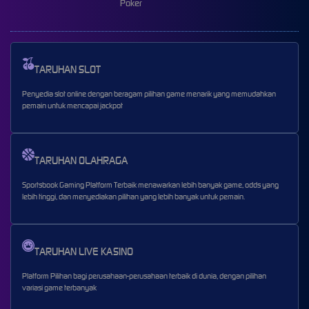
Poker
TARUHAN SLOT
Penyedia slot online dengan beragam pilihan game menarik yang memudahkan
pemain untuk mencapai jackpot
TARUHAN OLAHRAGA
Sportsbook Gaming Platform Terbaik menawarkan lebih banyak game, odds yang
lebih tinggi, dan menyediakan pilihan yang lebih banyak untuk pemain.
TARUHAN LIVE KASINO
Platform Pilihan bagi perusahaan-perusahaan terbaik di dunia, dengan pilihan
variasi game terbanyak