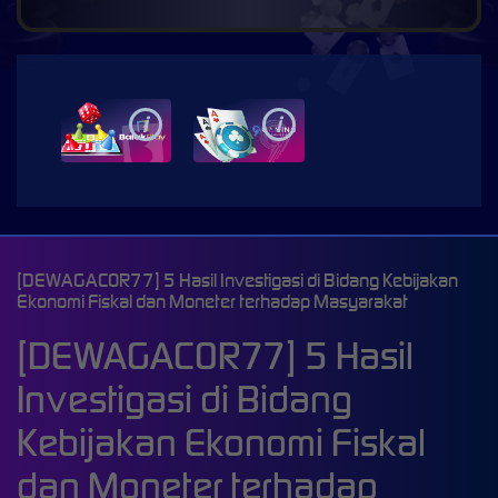
i
i
[DEWAGACOR77] 5 Hasil Investigasi di Bidang Kebijakan
Ekonomi Fiskal dan Moneter terhadap Masyarakat
[DEWAGACOR77] 5 Hasil
Investigasi di Bidang
Kebijakan Ekonomi Fiskal
dan Moneter terhadap