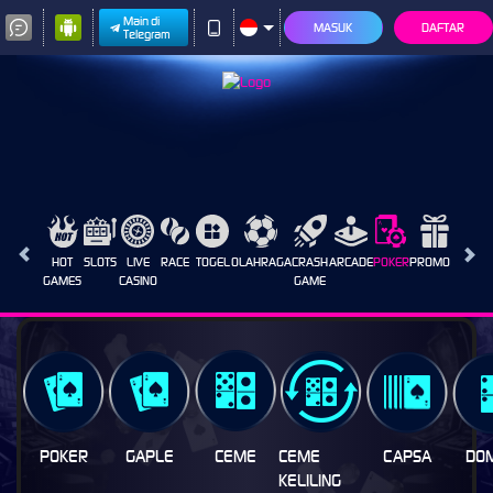
Main di
MASUK
DAFTAR
Telegram
HOT
SLOTS
LIVE
RACE
TOGEL
OLAHRAGA
CRASH
ARCADE
POKER
PROMOSI
GAMES
CASINO
GAME
POKER
GAPLE
CEME
CEME
CAPSA
DOM
KELILING