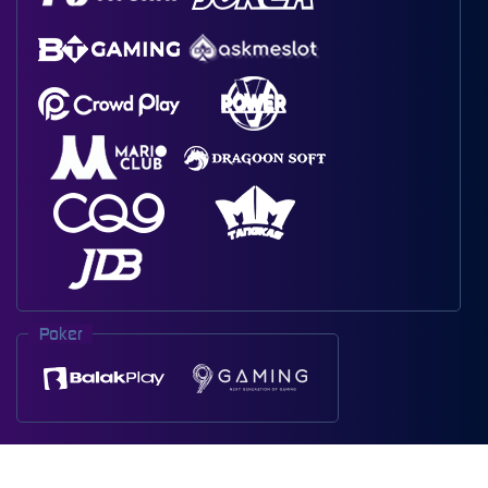
Poker