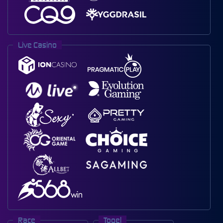
Live Casino
Race
Togel