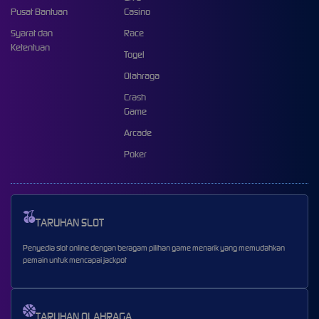
Pusat Bantuan
Casino
Syarat dan
Race
Ketentuan
Togel
Olahraga
Crash
Game
Arcade
Poker
TARUHAN SLOT
Penyedia slot online dengan beragam pilihan game menarik yang memudahkan
pemain untuk mencapai jackpot
TARUHAN OLAHRAGA