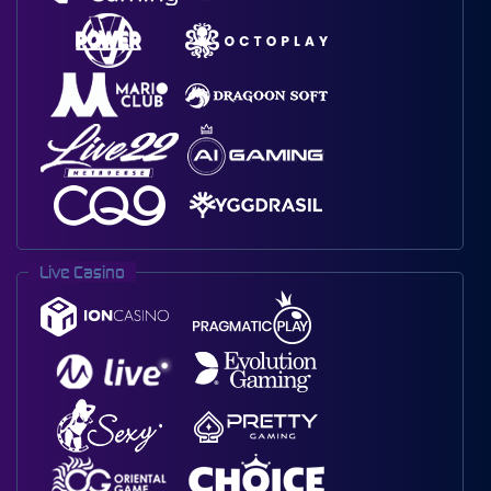
Live Casino