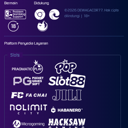
Bermain
Didukung
©2026 DEWAGACOR77. Hak cipta
dilindungi | 18+
Platform Penyedia Layanan
Slots