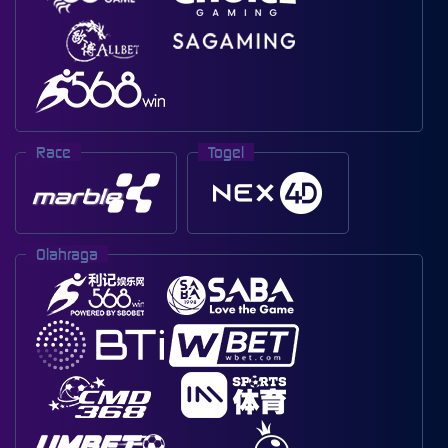
Race
Togel
Olahraga