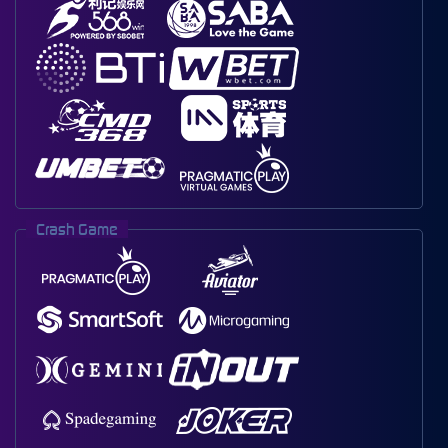
Crash Game