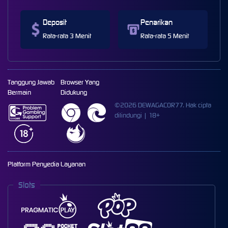
Deposit
Penarikan
Rata-rata 3 Menit
Rata-rata 5 Menit
Tanggung Jawab
Browser Yang
Bermain
Didukung
©2026 DEWAGACOR77. Hak cipta
dilindungi | 18+
Platform Penyedia Layanan
Slots