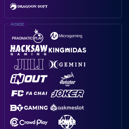
Arcade