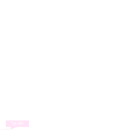
Tap Me!