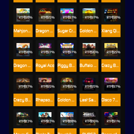
RTP
98%
RTP
95%
RTP
RTP
97%
RTP
98%
Mahjong Roar
Dragon Chi’s Quest
Sugar Crush
Golden Football
Xiang Qi Ways 2
RTP
98%
RTP
RTP
97%
RTP
96%
RTP
95%
Dragon Chi's Quest 2
Royal Ace
Piggy Bank Gold
Buffalo Rush HIGHROLLER
Crazy Bounty: Jackpot
RTP
97%
RTP
95%
RTP
95%
RTP
95%
RTP
97%
Crazy Bounty
Rhapsody of Muertos
Golden Egypt
Last Samurai
Disco 777
RTP
83%
RTP
RTP
88%
RTP
86%
RTP
91%