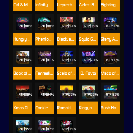
Cat & Mouse
Infinity Ocean
Leprechaun’s Fortune
Aztec: Bonus Hunt 2 Xmas
Fighting Bull
RTP
88%
RTP
88%
RTP
RTP
95%
RTP
90%
Hungry Slime
Phantom Multiplier
BlackJack21
Squid Game 2: Mukunghwa
Starry Adventure
RTP
94%
RTP
81%
RTP
93%
RTP
RTP
Book of Safari
Fantastic Beast
Scale of Heaven: Anubis
DJ Fever
Mace of Hercules
RTP
RTP
RTP
88%
RTP
88%
RTP
93%
Xmas Gift Delight
Cookie Hunter
Ramakien Blessing
Kingyo Riches
Rush Hour Gold
RTP
95%
RTP
87%
RTP